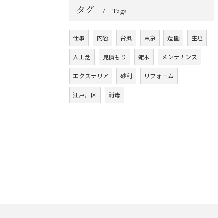
タグ
Tags
仕事
内容
台風
東京
造園
生垣
人工芝
見積もり
雑木
メンテナンス
エクステリア
砂利
リフォーム
江戸川区
消毒