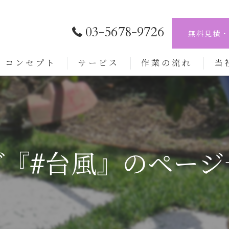
03-5678-9726
無料見積・
コンセプト
サービス
作業の流れ
当
剪定
伐採
草刈
グ『#台風』のページ
植木
外構