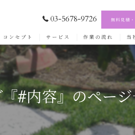
03-5678-9726
無料見積・
コンセプト
サービス
作業の流れ
当
剪定
伐採
草刈
グ『#内容』のページ
植木
外構