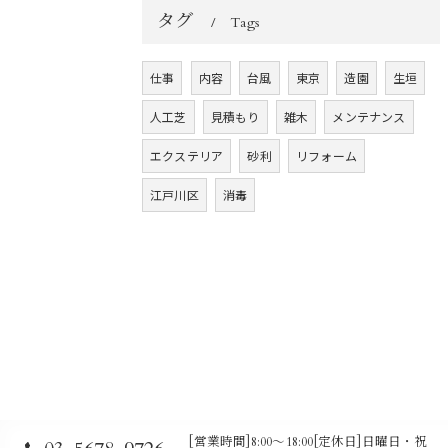
タグ
Tags
仕事
内容
台風
東京
造園
生垣
人工芝
見積もり
雑木
メンテナンス
エクステリア
砂利
リフォーム
江戸川区
消毒
[営業時間]8:00～18:00[定休日]日曜日・祝