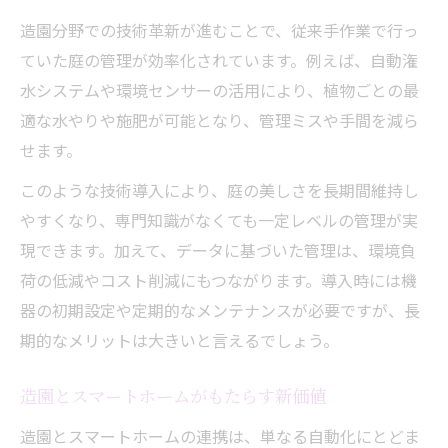
造園分野での技術革新が進むことで、従来手作業で行っ
快適な庭づくりに役立つ造園技術の工夫
ていた庭の管理が効率化されています。例えば、自動潅
スマート化で広がる造園の新しい可能性
水システムや環境センサーの活用により、植物ごとの最
適な水やりや施肥が可能となり、管理ミスや手間を減ら
せます。
このような技術導入により、庭の美しさを長期間維持し
やすくなり、専門知識がなくても一定レベルの管理が実
現できます。加えて、データに基づいた管理は、環境負
荷の低減やコスト削減にもつながります。導入時には機
器の初期設定や定期的なメンテナンスが必要ですが、長
期的なメリットは大きいと言えるでしょう。
造園とスマートホームがもたらす新価値
造園とスマートホームの連携は、単なる自動化にとどま