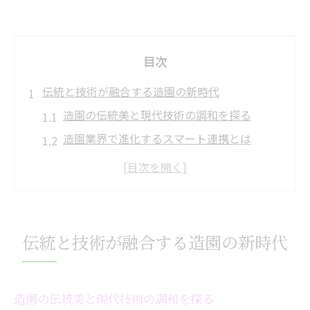
目次
伝統と技術が融合する造園の新時代
造園の伝統美と現代技術の調和を探る
造園業界で進化するスマート連携とは
造園技術の革新が庭園管理を変える理由
造園とスマートホームがもたらす新価値
伝統造園におけるスマート導入事例紹介
スマートホーム導入で変わる庭管理の姿
伝統と技術が融合する造園の新時代
造園とスマートホーム連携で管理を簡単に
造園の手間を減らす新しいスマート技術
造園の伝統美と現代技術の調和を探る
スマート機能を活かした造園メンテナンス