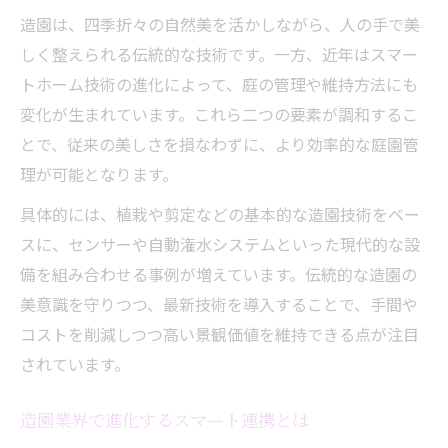
法
造園は、四季折々の自然美を活かしながら、人の手で美
しく整えられる伝統的な技術です。一方、近年はスマー
日常管理が楽になる造園のスマート活用術
トホーム技術の進化によって、庭の管理や維持方法にも
スマート導入が造園管理に与える影響とは
変化が生まれています。これら二つの要素が調和するこ
効率的な庭づくりに最適な造園活用法
とで、従来の美しさを損なわずに、より効率的な庭園管
造園で実現する効率的な庭づくりのコツ
理が可能となります。
スマート機器と造園手法の最適な組み合わ
具体的には、植栽や剪定などの基本的な造園技術をベー
せ
スに、センサーや自動潅水システムといった現代的な設
造園の専門知識を活かした管理効率化術
備を組み合わせる事例が増えています。伝統的な造園の
造園師に相談したい効率重視の庭づくり提
美意識を守りつつ、最新技術を導入することで、手間や
案
コストを削減しつつ高い景観価値を維持できる点が注目
造園業とスマート導入で維持管理を時短化
されています。
美しい庭園維持のための最新連携術
造園とスマート連携で美しい庭園を長持ち
造園業界で進化するスマート連携とは