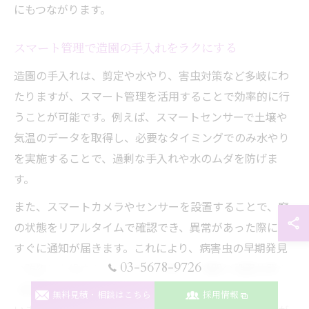
にもつながります。
スマート管理で造園の手入れをラクにする
造園の手入れは、剪定や水やり、害虫対策など多岐にわ
たりますが、スマート管理を活用することで効率的に行
うことが可能です。例えば、スマートセンサーで土壌や
気温のデータを取得し、必要なタイミングでのみ水やり
を実施することで、過剰な手入れや水のムダを防げま
す。
また、スマートカメラやセンサーを設置することで、庭
の状態をリアルタイムで確認でき、異常があった際には
すぐに通知が届きます。これにより、病害虫の早期発見
03-5678-9726
や防犯にも役立ちます。導入の際は、機器の設置位置や
通信環境に注意し、定期的なメンテナンスも忘れずに行
無料見積・相談はこちら
採用情報