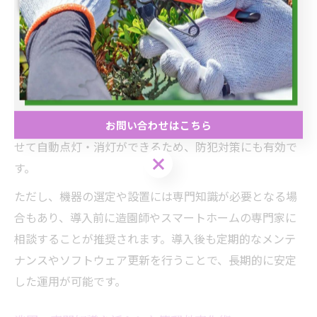
っています。これにより、水やりの手間や照明のオンオ
フ忘れといった日常の悩みを大幅に軽減できます。
例えば、センサー付きの自動潅水システムは、土壌の湿
度や天気予報データをもとに最適なタイミングで水やり
を行うため、過剰な水やりや水不足のリスクを減らしま
す。さらに、スマート照明は日の入りや人の動きに合わ
お問い合わせはこちら
せて自動点灯・消灯ができるため、防犯対策にも有効で
お問い合わせはこちら
す。
ただし、機器の選定や設置には専門知識が必要となる場
合もあり、導入前に造園師やスマートホームの専門家に
相談することが推奨されます。導入後も定期的なメンテ
ナンスやソフトウェア更新を行うことで、長期的に安定
した運用が可能です。