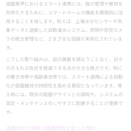
最新造園技術とスマート管理の相乗効果
造園業界におけるスマート連携とは、庭の管理や維持を
造園師が実践する庭園維持のスマート法
効率化するために、スマートホームの機能を積極的に活
用することを指します。例えば、土壌水分センサーや気
季節ごとの造園管理をスマートに最適化
象データと連動した自動潅水システム、照明や防犯カメ
造園の視点で見る最新庭園管理トレンド
ラの統合管理など、さまざまな設備が実用化されていま
自宅の造園をスマートに楽しむ秘訣
す。
造園を活かしたスマートな庭の楽しみ方
こうした取り組みは、庭の美観を損なうことなく、日々
自宅で実践できる造園とスマート活用術
の手入れの負担を軽減できる点が大きな魅力です。特に
造園師おすすめの家庭向けスマート連携
共働き世帯や高齢者世帯では、スマート連携による自動
スマート管理で造園の手入れをラクにする
化が庭園維持の持続性を高める要因となっています。導
造園と日常生活を繋ぐ便利な工夫とは
入時には、既存の庭園デザインとの調和や、システムの
スマート技術が叶える快適な庭空間
設定・メンテナンスのしやすさに配慮することが重要で
造園とスマートで実現する快適な庭空間
す。
スマート導入が造園環境にもたらす快適性
造園技術の革新が庭園管理を変える理由
造園の美しさを保つスマート管理の活用例