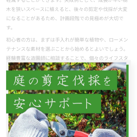
木を狭いスペースに植えると、後々の剪定や伐採が大変
になることがあるため、計画段階での見極めが大切で
す。
初心者の方は、まずは手入れが簡単な植物や、ローメン
テナンスな素材を選ぶことから始めるとよいでしょう。
経験豊富な造園師に相談することで、個々のライフスタ
イルや希望に合った効率的な庭づくりのアドバイスを受
けることができます。
スマート機器と造園手法の最適な組み合わせ
近年注目されているのが、造園とスマートホーム機器の
連携による庭管理の効率化です。自動潅水システムやス
マート照明、気象センサーなどの機器を導入すること
で、植物の生育状況や天候に応じた自動管理が可能にな